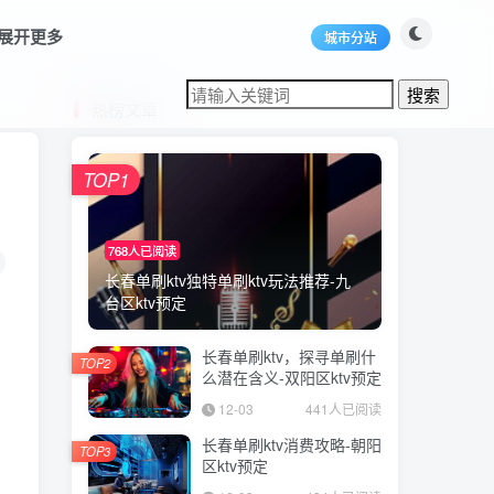
展开更多
城市分站
热榜文章
TOP1
768人已阅读
长春单刷ktv独特单刷ktv玩法推荐-九
台区ktv预定
长春单刷ktv，探寻单刷什
TOP2
么潜在含义-双阳区ktv预定
12-03
441人已阅读
长春单刷ktv消费攻略-朝阳
TOP3
区ktv预定