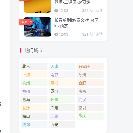
登场-二道区ktv预定
12-03
324人已阅读
长春单刷ktv意义-九台区
TOP10
ktv预定
12-03
321人已阅读
热门城市
北京
天津
石家庄
上海
南京
苏州
杭州
嘉兴
合肥
福州
厦门
南昌
青岛
郑州
武汉
合
长沙
广州
深圳
海口
三亚
重庆
成都
西安
惠